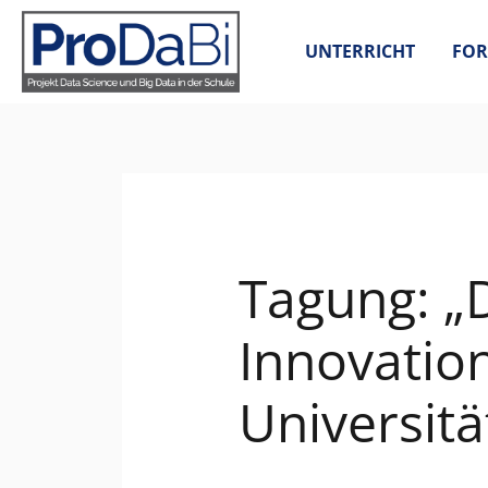
Zum
Inhalt
UNTERRICHT
FOR
springen
Tagung: „
Innovatio
Universit