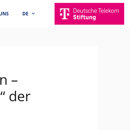
UNS
DE
n –
“ der