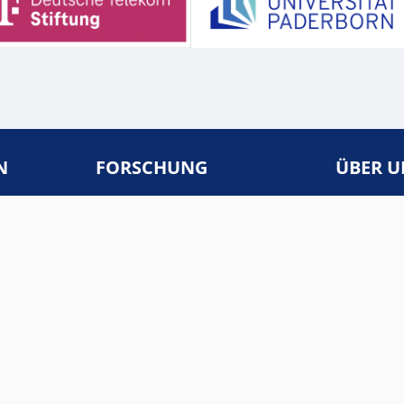
N
FORSCHUNG
ÜBER U
Schwerpunkte
Team
Publikationen
Netzwerk
Vorträge & Workshops
Mailinglis
COLLOQUIUM
Kontakt
Anmeldung
Archive