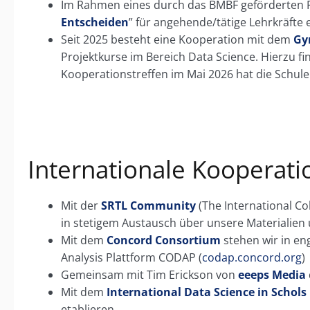
Im Rahmen eines durch das BMBF geförderten P
Entscheiden
” für angehende/tätige Lehrkräfte e
Seit 2025 besteht eine Kooperation mit dem
Gy
Projektkurse im Bereich Data Science. Hierzu f
Kooperationstreffen im Mai 2026 hat die Schul
Internationale Kooperat
Mit der
SRTL Community
(The International Co
in stetigem Austausch über unsere Materialien
Mit dem
Concord Consortium
stehen wir in en
Analysis Plattform CODAP (
codap.concord.org
)
Gemeinsam mit Tim Erickson von
eeeps Media
Mit dem
International Data Science in Schols 
etablieren.