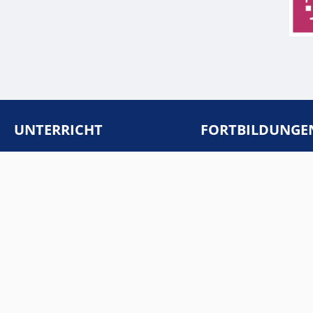
UNTERRICHT
FORTBILDUNGE
Materialien: Klasse 5-7
Fortbildungskatalog
Materialien: Klasse 8-10
Anmeldung
Materialien: Klasse 11-13
Toolkit
Linksammlung