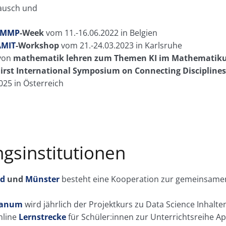
tausch und
AMMP
-Week
vom 11.-16.06.2022 in Belgien
AMIT
-Workshop
vom 21.-24.03.2023 in Karlsruhe
von
mathematik lehren zum Themen KI im Mathematiku
First International Symposium on Connecting Disciplines
025 in Österreich
gsinstitutionen
ld
und
Münster
besteht eine Kooperation zur gemeinsame
ianum
wird jährlich der Projektkurs zu Data Science Inhalt
nline
Lernstrecke
für Schüler:innen zur Unterrichtsreihe A