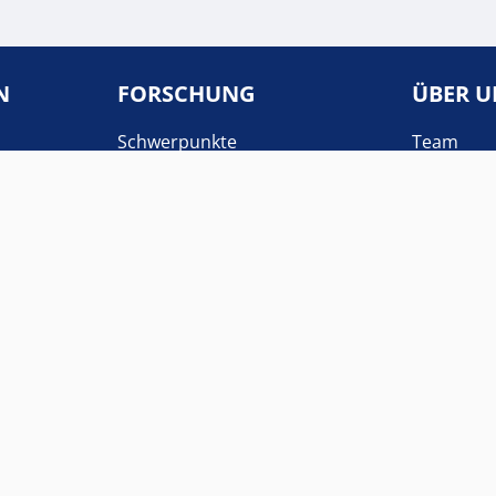
N
FORSCHUNG
ÜBER U
Schwerpunkte
Team
Publikationen
Netzwerk
Vorträge & Workshops
Mailinglis
COLLOQUIUM
Kontakt
Anmeldung
Archive