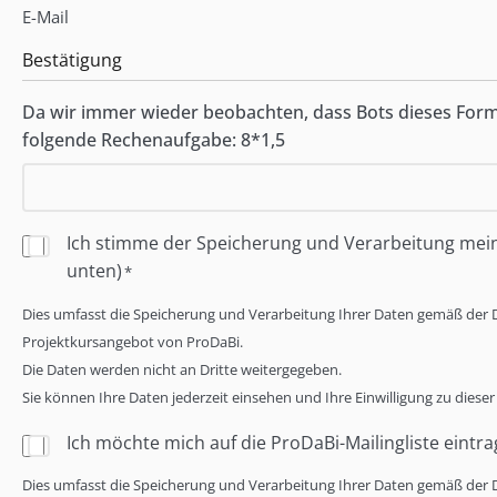
E-Mail
Bestätigung
Da wir immer wieder beobachten, dass Bots dieses Formul
folgende Rechenaufgabe: 8*1,5
Bestätigung
Ich stimme der Speicherung und Verarbeitung mei
der
unten)
*
Speicherung
Dies umfasst die Speicherung und Verarbeitung Ihrer Daten gemäß der
und
Projektkursangebot von ProDaBi.
Verarbeitung
Die Daten werden nicht an Dritte weitergegeben.
Ihrer
Sie können Ihre Daten jederzeit einsehen und Ihre Einwilligung zu dies
Daten
*
Anmeldung
Ich möchte mich auf die ProDaBi-Mailingliste eintr
für
Dies umfasst die Speicherung und Verarbeitung Ihrer Daten gemäß der