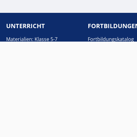
UNTERRICHT
FORTBILDUNGE
Materialien: Klasse 5-7
Fortbildungskatalog
Materialien: Klasse 8-10
Anmeldung
Materialien: Klasse 11-13
Toolkit
Linksammlung
© Copyright 2023
Universität Paderborn