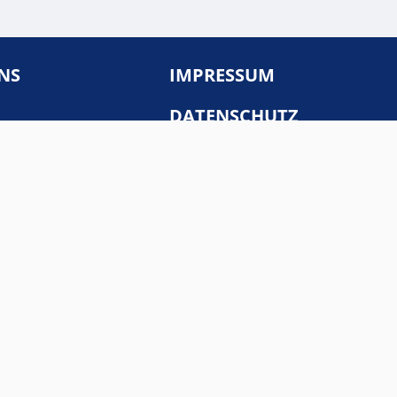
NS
IMPRESSUM
DATENSCHUTZ
ERKLÄRUNG ZUR
BARRIEREFREIHEIT
te
Made with
by
DevLabor