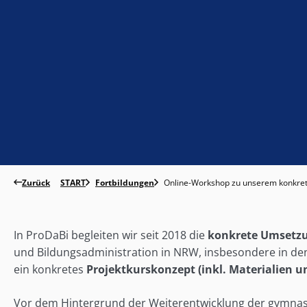
Zurück
START
Fortbildungen
Online-Workshop zu unserem konkrete
In ProDaBi
begleiten
wir seit 2018 die
konkrete Umsetzu
und Bildungsadministration in NRW, insbesondere in de
ein konkretes
Projektkurskonzept
(inkl. Materialien 
Vor dem Hintergrund der Weiterentwicklung der gymnasia