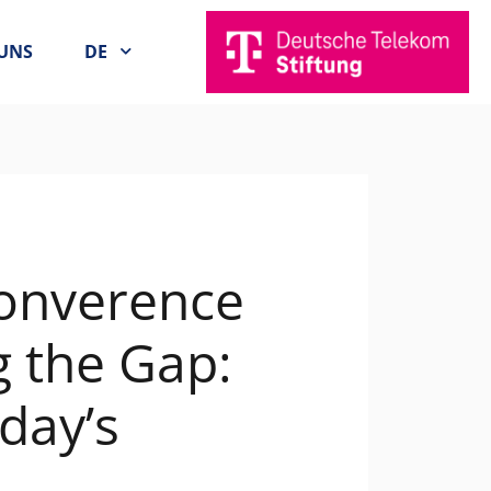
UNS
DE
Converence
g the Gap:
day’s