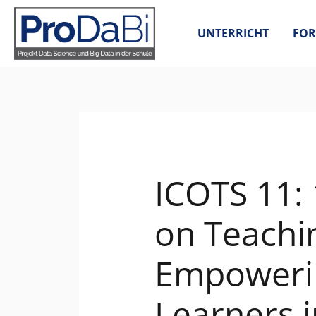
Zum
Inhalt
UNTERRICHT
FOR
springen
ICOTS 11:
on Teachin
Empowerin
Learners in