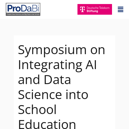
Zum
Mai
Inhalt
Me
springen
Symposium on
Integrating AI
and Data
Science into
School
Education