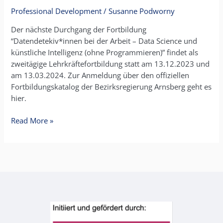
at
Professional Development
/
Susanne Podworny
work"
starts
Der nächste Durchgang der Fortbildung
on
“Datendetekiv*innen bei der Arbeit – Data Science und
13.12.2023
künstliche Intelligenz (ohne Programmieren)” findet als
zweitägige Lehrkräftefortbildung statt am 13.12.2023 und
am 13.03.2024. Zur Anmeldung über den offiziellen
Fortbildungskatalog der Bezirksregierung Arnsberg geht es
hier.
Read More »