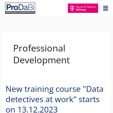
Zum
Mai
Inhalt
Me
springen
Professional
Development
New training course "Data
New
training
detectives at work" starts
course
"Data
on 13.12.2023
detectives