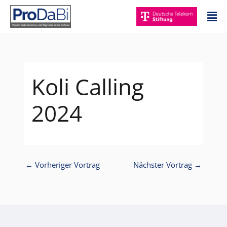
Zum
Mai
Inhalt
Me
springen
Koli Calling
2024
←
Vorheriger Vortrag
Nächster Vortrag
→