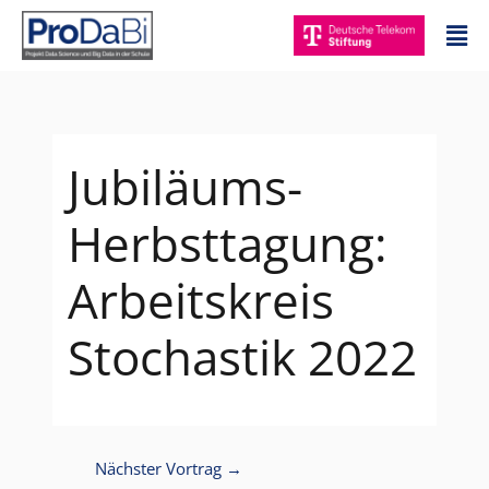
Zum
Mai
Inhalt
Me
springen
Jubiläums-
Herbsttagung:
Arbeitskreis
Stochastik 2022
Nächster Vortrag
→