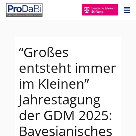
Zum
Mai
Inhalt
Me
springen
“Großes
entsteht immer
im Kleinen”
Jahrestagung
der GDM 2025:
Bayesianisches