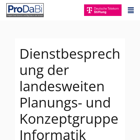
Zum
Mai
Inhalt
Me
springen
Dienstbesprech
ung der
landesweiten
Planungs- und
Konzeptgruppe
Informatik