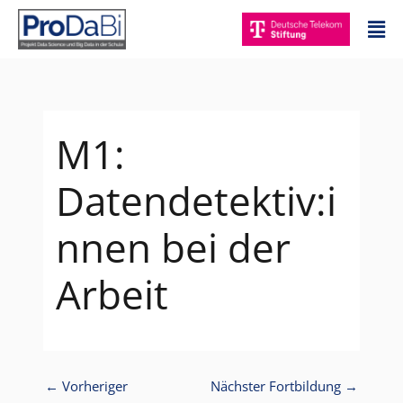
Zum
Mai
Inhalt
Me
springen
M1:
Datendetektiv:i
nnen bei der
Arbeit
←
Vorheriger
Nächster Fortbildung
→