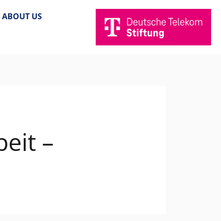
ABOUT US
eit –