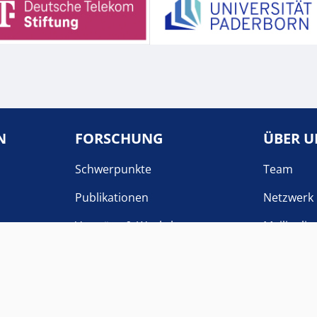
N
FORSCHUNG
ÜBER U
Schwerpunkte
Team
Publikationen
Netzwerk
Vorträge & Workshops
Mailinglis
COLLOQUIUM
Kontakt
Anmeldung
Archive